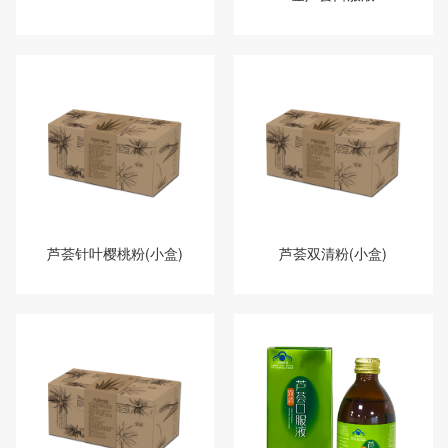
芦荟针叶樱桃粉(小盒)
芦荟双清粉(小盒)