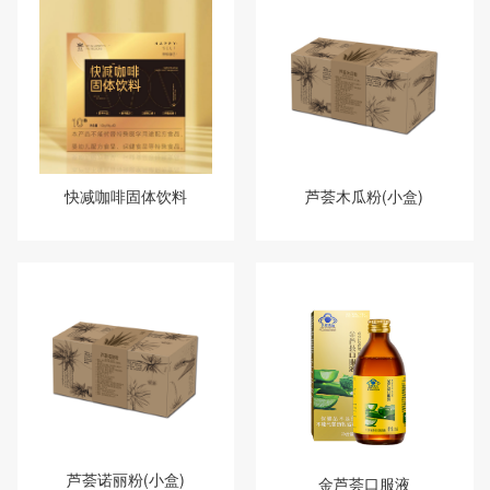
快减咖啡固体饮料
芦荟木瓜粉(小盒)
芦荟诺丽粉(小盒)
金芦荟口服液