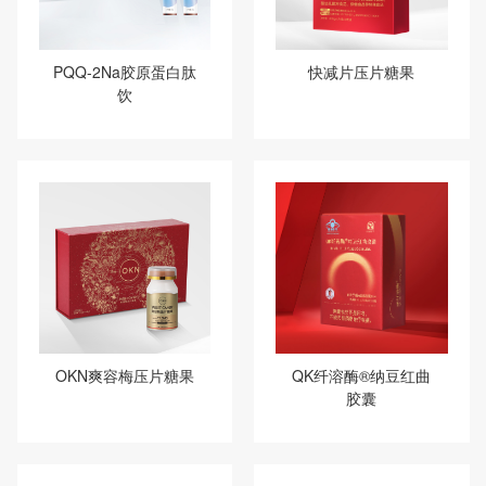
PQQ-2Na胶原蛋白肽
快减片压片糖果
饮
OKN爽容梅压片糖果
QK纤溶酶®纳豆红曲
胶囊